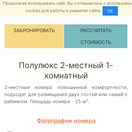
Продолжая использовать сайт, Вы соглашаетесь с использова
Главная страница
8 (800) 555-35-46
М
cookies для работы и развития сайта.
Номера и цены
ОК
Рейтинг:
5
/5 -
1
голосов
Полулюкс 2-ме
ЗАБРОНИРОВАТЬ
РАССЧИТАТЬ
СТОИМОСТЬ
Полулюкс 2-местный 1-
комнатный
2-местные номера повышенной комфортности,
подходят для размещения двух гостей или семей с
2
ребенком. Площадь номера - 25 м
.
Фотографии номера