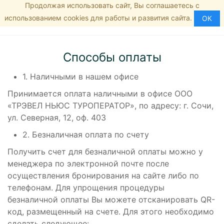
Продолжая использовать сайт, Вы соглашаетесь с
Главная страница
8 (800) 555-35-46
МЕНЮ
использованием cookies для работы и развития сайта.
Способы оплаты
ОК
Способы оплаты
1. Наличными в нашем офисе
Принимается оплата наличными в офисе ООО
«ТРЭВЕЛ НЬЮС ТУРОПЕРАТОР», по адресу: г. Сочи,
ул. Северная, 12, оф. 403
2. Безналичная оплата по счету
Получить счет для безналичной оплаты можно у
менеджера по электронной почте после
осуществления бронирования на сайте либо по
телефонам. Для упрощения процедуры
безналичной оплаты Вы можете отсканировать QR-
код, размещенный на счете. Для этого необходимо
сделать следующее: